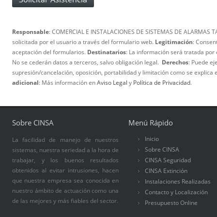
Responsable
: COMERCIAL E INSTALACIONES DE SISTEMAS DE ALARMAS TA
solicitada por el usuario a través del formulario web.
Legitimación
: Consen
aceptación del formularios.
Destinatarios
: La información será tratada por 
No se cederán datos a terceros, salvo obligación legal.
Derechos
: Puede ej
supresión/cancelación, oposición, portabilidad y limitación como se explica 
adicional
: Más información en
Aviso Legal
y
Política de Privacidad
.
Sobre CINSA
Menú Rápido
Inicio
La facilidad de manejo de nuestros
Sobre CINSA
sistemas, nuestra seriedad a la hora de
trabajar, y los buenos resultados
CINSA Seguridad
obtenidos al evitar intrusiones, hacen
CINSA Extinción
que nuestra empresa sea conocida en
Instalaciones Realizadas
nuestro ámbito de actuación como una
Contacto y Localización
de las mejores y más fiables del sector.
Presupuesto Online