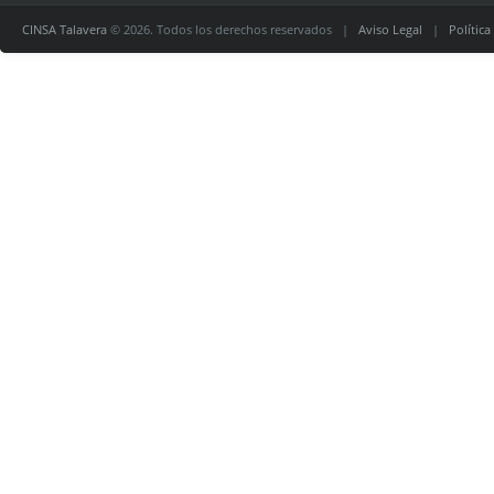
CINSA Talavera
© 2026. Todos los derechos reservados |
Aviso Legal
|
Política