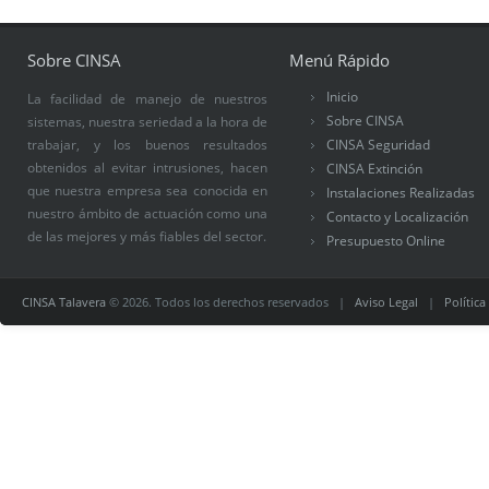
Sobre CINSA
Menú Rápido
Inicio
La facilidad de manejo de nuestros
Sobre CINSA
sistemas, nuestra seriedad a la hora de
trabajar, y los buenos resultados
CINSA Seguridad
obtenidos al evitar intrusiones, hacen
CINSA Extinción
que nuestra empresa sea conocida en
Instalaciones Realizadas
nuestro ámbito de actuación como una
Contacto y Localización
de las mejores y más fiables del sector.
Presupuesto Online
CINSA Talavera
© 2026. Todos los derechos reservados |
Aviso Legal
|
Política