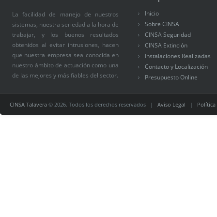
Inicio
La facilidad de manejo de nuestros
Sobre CINSA
sistemas, nuestra seriedad a la hora de
trabajar, y los buenos resultados
CINSA Seguridad
obtenidos al evitar intrusiones, hacen
CINSA Extinción
que nuestra empresa sea conocida en
Instalaciones Realizadas
nuestro ámbito de actuación como una
Contacto y Localización
de las mejores y más fiables del sector.
Presupuesto Online
CINSA Talavera
© 2026. Todos los derechos reservados |
Aviso Legal
|
Política