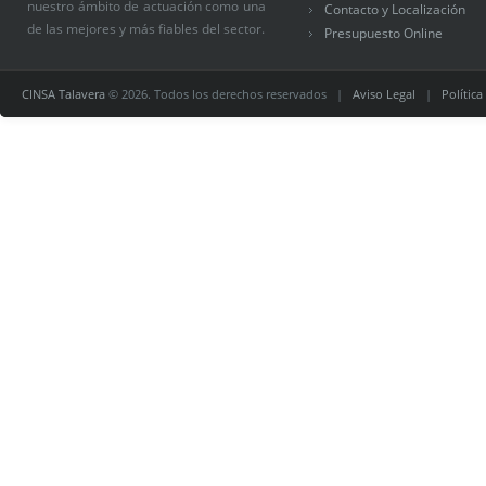
nuestro ámbito de actuación como una
Contacto y Localización
de las mejores y más fiables del sector.
Presupuesto Online
CINSA Talavera
© 2026. Todos los derechos reservados |
Aviso Legal
|
Política