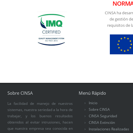
NORMAT
CINSA ha desarr
de gestión de
requisitos de
Sobre CINSA
Menú Rápido
Inicio
La facilidad de manejo de nuestros
Sobre CINSA
sistemas, nuestra seriedad a la hora de
trabajar, y los buenos resultados
CINSA Seguridad
obtenidos al evitar intrusiones, hacen
CINSA Extinción
que nuestra empresa sea conocida en
Instalaciones Realizadas